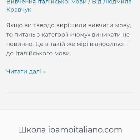
Вивчення італійської мови
/ Від
Людмила
Кравчук
Якщо ви твердо вирішили вивчити мову,
то питань з категорії «чому» виникати не
повинно. Це в такій же мірі відноситься і
до Італійського мови.
Чому
Читати далі »
італійська
–
10
основних
причин
вивчити
Школа ioamoitaliano.com
мову