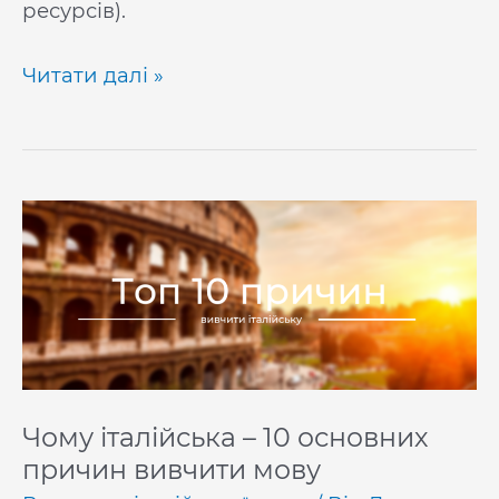
ресурсів).
Найкращі
Читати далі »
сайти
для
вивчення
італійської
мови
Чому італійська – 10 основних
причин вивчити мову