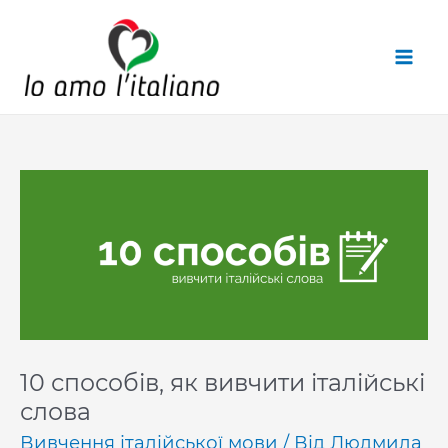
Перейти
до
вмісту
10 способів, як вивчити італійські
слова
Вивчення італійської мови
/ Від
Людмила