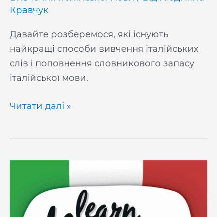
Кравчук
Давайте розберемося, які існують
найкращі способи вивчення італійських
слів і поповнення словникового запасу
італійської мови.
10
Читати далі »
способів,
як
вивчити
італійські
слова